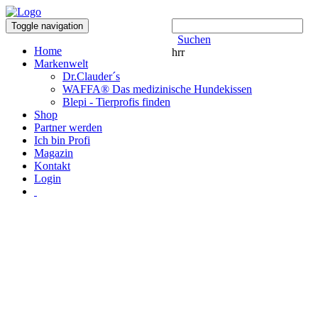
Toggle navigation
Suchen
Home
hrr
Markenwelt
Dr.Clauder´s
WAFFA® Das medizinische Hundekissen
Blepi - Tierprofis finden
Shop
Partner werden
Ich bin Profi
Magazin
Kontakt
Login
Tiere sind deine Leidenschaft?
Jetzt hast du die Möglichkeit, damit Geld
zu verdienen!