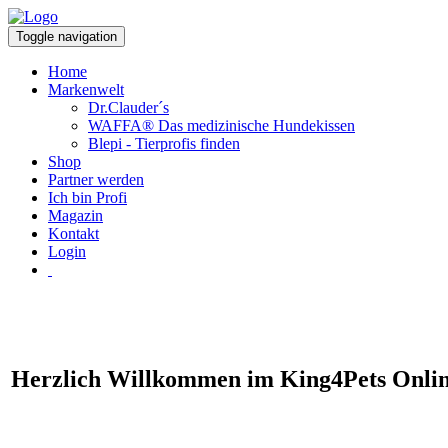
Toggle navigation
Home
Markenwelt
Dr.Clauder´s
WAFFA® Das medizinische Hundekissen
Blepi - Tierprofis finden
Shop
Partner werden
Ich bin Profi
Magazin
Kontakt
Login
Herzlich Willkommen im King4Pets Onlin
Dein Experte für individuelle und hochwerti