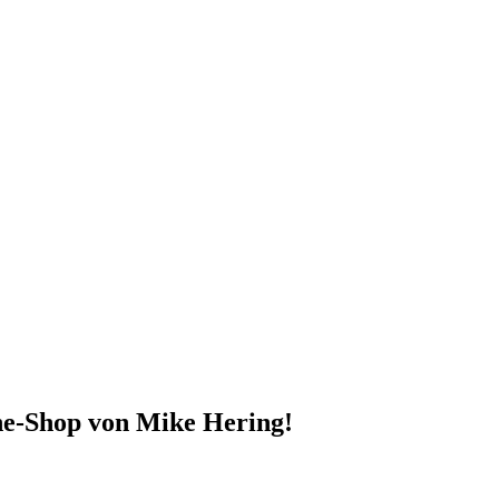
e-Shop von Mike Hering!
ge Tierernährung sowie das passende Zubehör.