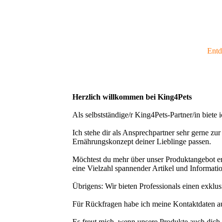
Entd
Herzlich willkommen bei King4Pets
Als selbstständige/r King4Pets-Partner/in biete
Ich stehe dir als Ansprechpartner sehr gerne zu
Ernährungskonzept deiner Lieblinge passen.
Möchtest du mehr über unser Produktangebot er
eine Vielzahl spannender Artikel und Informati
Übrigens: Wir bieten Professionals einen exkl
Für Rückfragen habe ich meine Kontaktdaten au
Es freut mich, wenn unsere Produkte auch dich 